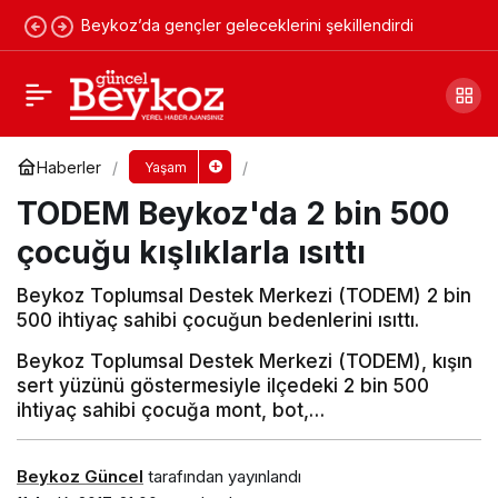
Beykoz’da gençler geleceklerini şekillendirdi
Beykoz'da meydana gelen kaza kafaları
karıştırdı
Yorum Yap
Paylaş
Haberler
Yaşam
TODEM Beykoz'da 2 bin 500
çocuğu kışlıklarla ısıttı
Beykoz Toplumsal Destek Merkezi (TODEM) 2 bin
500 ihtiyaç sahibi çocuğun bedenlerini ısıttı.
Beykoz Toplumsal Destek Merkezi (TODEM), kışın
sert yüzünü göstermesiyle ilçedeki 2 bin 500
ihtiyaç sahibi çocuğa mont, bot,…
Beykoz Güncel
tarafından yayınlandı