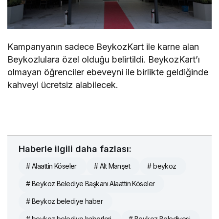
Kampanyanın sadece BeykozKart ile karne alan
Beykozlulara özel olduğu belirtildi. BeykozKart’ı
olmayan öğrenciler ebeveyni ile birlikte geldiğinde
kahveyi ücretsiz alabilecek.
Haberle ilgili daha fazlası:
# Alaattin Köseler
# Alt Manşet
# beykoz
# Beykoz Belediye Başkanı Alaattin Köseler
# Beykoz belediye haber
# beykoz belediye haberleri
# Beykoz Belediyesi