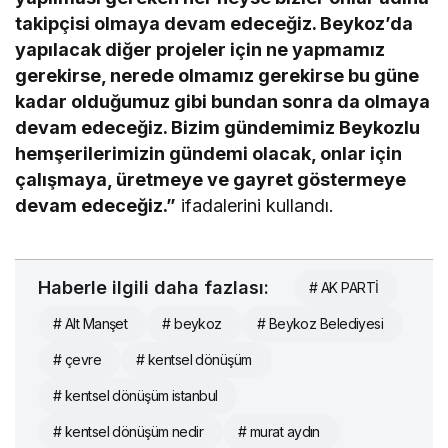
takipçisi olmaya devam edeceğiz. Beykoz’da
yapılacak diğer projeler için ne yapmamız
gerekirse, nerede olmamız gerekirse bu güne
kadar olduğumuz gibi bundan sonra da olmaya
devam edeceğiz. Bizim gündemimiz Beykozlu
hemşerilerimizin gündemi olacak, onlar için
çalışmaya, üretmeye ve gayret göstermeye
devam edeceğiz.”
ifadalerini kullandı.
Haberle ilgili daha fazlası:
# AK PARTİ
# Alt Manşet
# beykoz
# Beykoz Belediyesi
# çevre
# kentsel dönüşüm
# kentsel dönüşüm istanbul
# kentsel dönüşüm nedir
# murat aydın