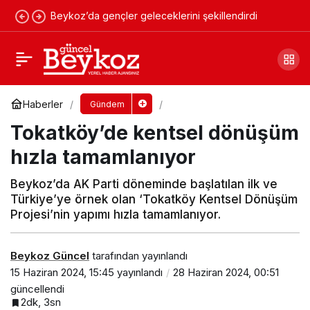
Beykoz’da gençler geleceklerini şekillendirdi
Alaattin Köseler, Beykozlularla bayramlaştı
Yorum Yap
Paylaş
Haberler
Gündem
Tokatköy’de kentsel dönüşüm
hızla tamamlanıyor
Beykoz’da AK Parti döneminde başlatılan ilk ve
Türkiye’ye örnek olan ‘Tokatköy Kentsel Dönüşüm
Projesi’nin yapımı hızla tamamlanıyor.
Beykoz Güncel
tarafından yayınlandı
15 Haziran 2024, 15:45
yayınlandı
28 Haziran 2024, 00:51
güncellendi
2dk, 3sn