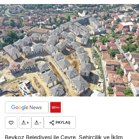
+
-
PAYLAŞ
Beykoz Belediyesi ile Çevre, Şehircilik ve İklim