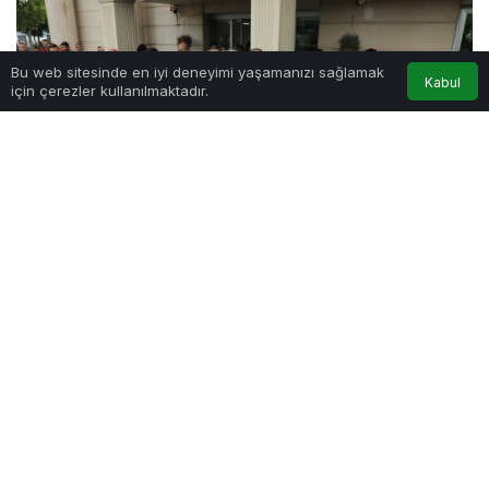
Bu web sitesinde en iyi deneyimi yaşamanızı sağlamak
Kabul
için çerezler kullanılmaktadır.
Katılan personele ve hemşehrilerine hitap eden
Köseler, “Hepinizin ve tüm Beykozluların Kurban
Bayramını en içten dileklerimle kutlarım” dedi.