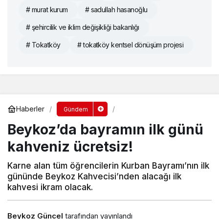
# murat kurum
# sadullah hasanoğlu
# şehircilik ve iklim değişikliği bakanlığı
# Tokatköy
# tokatköy kentsel dönüşüm projesi
Haberler
Gündem
Beykoz’da bayramın ilk günü
kahveniz ücretsiz!
Karne alan tüm öğrencilerin Kurban Bayramı’nın ilk
gününde Beykoz Kahvecisi’nden alacağı ilk
kahvesi ikram olacak.
Beykoz Güncel
tarafından yayınlandı