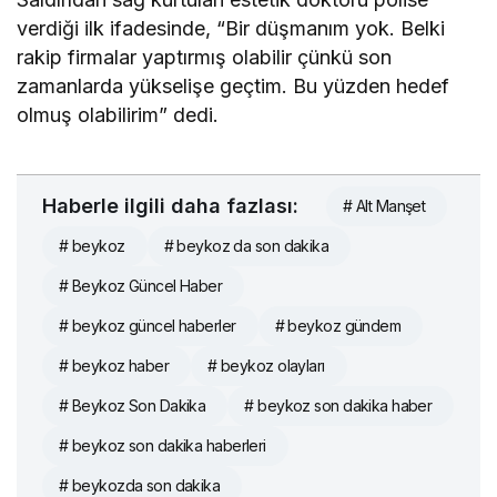
verdiği ilk ifadesinde, “Bir düşmanım yok. Belki
rakip firmalar yaptırmış olabilir çünkü son
zamanlarda yükselişe geçtim. Bu yüzden hedef
olmuş olabilirim” dedi.
Haberle ilgili daha fazlası:
# Alt Manşet
# beykoz
# beykoz da son dakika
# Beykoz Güncel Haber
# beykoz güncel haberler
# beykoz gündem
# beykoz haber
# beykoz olayları
# Beykoz Son Dakika
# beykoz son dakika haber
# beykoz son dakika haberleri
# beykozda son dakika