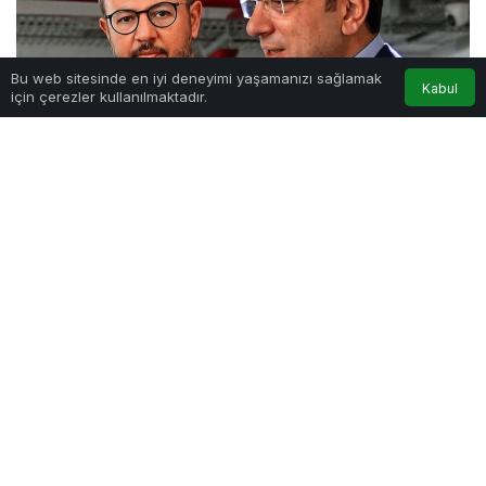
Bu web sitesinde en iyi deneyimi yaşamanızı sağlamak
Kabul
için çerezler kullanılmaktadır.
“ADRESE TESLİM” ŞEKİLDE ORGANİZE
EDİLDİ
Ortaya çıkan ifadeye göre, Abbas, Beykoz
Kılıçlı’daki film platosu ihalesinin “adrese teslim”
şekilde organize edildiğini ileri sürdü. Abbas,
Kültür A.Ş. Genel Müdürü olarak göreve
başladıktan sonra, İstanbul Büyükşehir Belediyesi
Basın Sözcüsü Murat Ongun’dan belirli reklam ve
ihale işlerinin belli firmalara verilmesi yönünde
talimatlar aldığını söyledi.