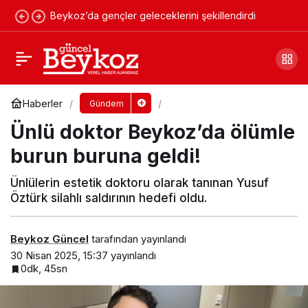
Beykoz’da gençler geleceklerini şekillendirdi
Beykoz Film Platosu ihalesinde ‘adrese
teslim’ iddiası!
Yorum Yap
Paylaş
Haberler
Gündem
Ünlü doktor Beykoz’da ölümle
burun buruna geldi!
Ünlülerin estetik doktoru olarak tanınan Yusuf
Öztürk silahlı saldırının hedefi oldu.
Beykoz Güncel
tarafından yayınlandı
30 Nisan 2025, 15:37
yayınlandı
0dk, 45sn