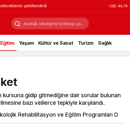
leceklerini şekillendirdi
USD
44,76
Eğitim
Yaşam
Kültür ve Sanat
Turizm
Sağlık
nket
kursuna gidip gitmediğine dair sorular bulunan
lmesine bazı velilerce tepkiyle karşılandı.
kolojik Rehabilitasyon ve Eğitim Programları D