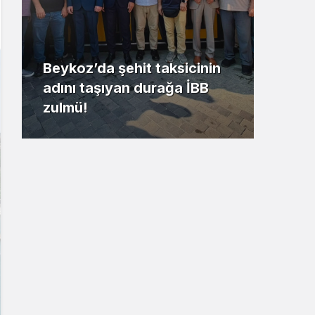
Beykoz’da şehit taksicinin
adını taşıyan durağa İBB
Riva
zulmü!
kaz