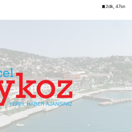
2dk, 47sn
Beykoz’a nefesleri kesecek
lendirdi
dev yatırım!