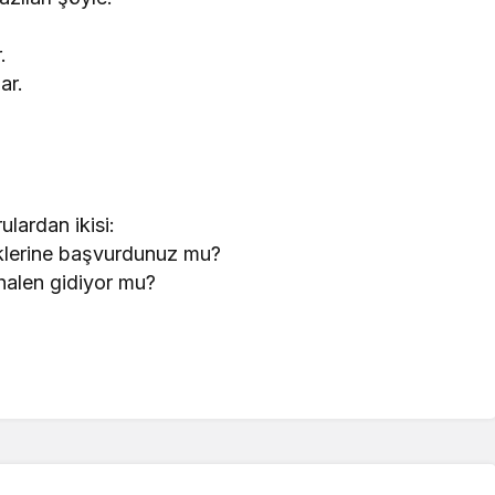
.
ar.
lardan ikisi:
niklerine başvurdunuz mu?
halen gidiyor mu?