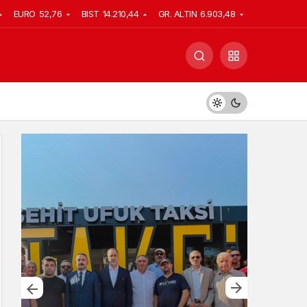
EURO
52,76
BIST
14.210,44
GR. ALTIN
6.903,48