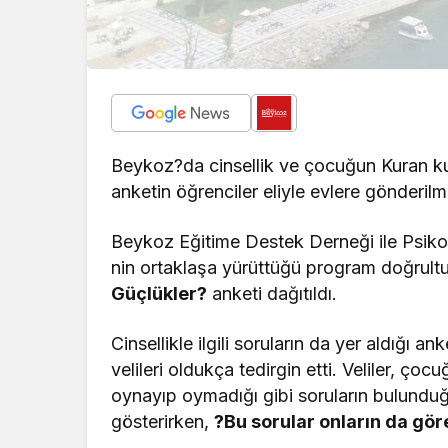
Beykoz?da cinsellik ve çocuğun Kuran ku
anketin öğrenciler eliyle evlere gönderilm
Beykoz Eğitime Destek Derneği ile Psikol
nin ortaklaşa yürüttüğü program doğrult
Güçlükler?
anketi dağıtıldı.
Cinsellikle ilgili soruların da yer aldığı a
velileri oldukça tedirgin etti. Veliler, ço
oynayıp oymadığı gibi soruların bulunduğu
gösterirken,
?Bu sorular onların da gör