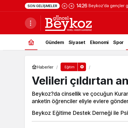
14:26
Beykoz’da gençler ge
SON GELIŞMELER
Gündem
Siyaset
Ekonomi
Spor
Haberler
Eğitim
Velileri çıldırtan a
Beykoz?da cinsellik ve çocuğun Kuran 
anketin öğrenciler eliyle evlere gönderi
Beykoz Eğitime Destek Derneği ile Psi