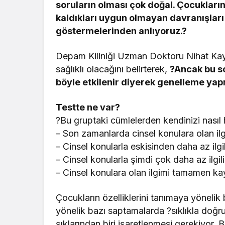
soruların olması çok doğal. Çocukları
kaldıkları uygun olmayan davranışları 
göstermelerinden anlıyoruz.?
Depam Kiliniği Uzman Doktoru Nihat Kaya
sağlıklı olacağını belirterek,
?Ancak bu so
böyle etkilenir diyerek genelleme y
Testte ne var?
?Bu gruptaki cümlelerden kendinizi nasıl hi
– Son zamanlarda cinsel konulara olan i
– Cinsel konularla eskisinden daha az ilgi
– Cinsel konularla şimdi çok daha az ilgil
– Cinsel konulara olan ilgimi tamamen ka
Çocukların özelliklerini tanımaya yöneli
yönelik bazı saptamalarda ?sıklıkla doğr
şıklarından biri işaretlenmesi gerekiyor. B