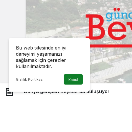
Bu web sitesinde en iyi
deneyimi yaşamanızı
sağlamak için çerezler
kullanılmaktadır.
Gizlilik Politikası
Kabul
Dünya gençleri Beykoz'da buluşuyor
Doğa Koleji, farklı uluslardan öğrenci
Youth Forum?a Beykoz kampüsünde ev 