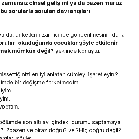
n zamansız cinsel gelişimi ya da bazen maruz
bu sorularla sorulan davranışları
 da, anketlerin zarf içinde gönderilmesinin daha
ruları okuduğunda çocuklar şöyle etkilenir
apmak mümkün değil?
şeklinde konuştu.
ssettiğinizi en iyi anlatan cümleyi işaretleyin.?
lgimde bir değişme farketmedim.
liyim.
iyim.
ybettim.
k bölümde son altı ay içindeki durumu saptamaya
u?, ?bazen ve biraz doğru? ve ?Hiç doğru değil?
azıları şöyle: