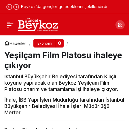
Beykoz’da gençler geleceklerini şekillendirdi
Lojistiğin ilk mezunu Aras Kargo
Yorum Yap
Paylaş
Haberler
Ekonomi
Yeşilçam Film Platosu ihaleye
çıkıyor
İstanbul Büyükşehir Belediyesi tarafından Kılıçlı
köyüne yapılacak olan Beykoz Yeşilçam Film
Platosu onarım ve tamamlama işi ihaleye çıkıyor.
İhale, İBB Yapı İşleri Müdürlüğü tarafından İstanbul
Büyükşehir Belediyesi İhale İşleri Müdürlüğü
Merter