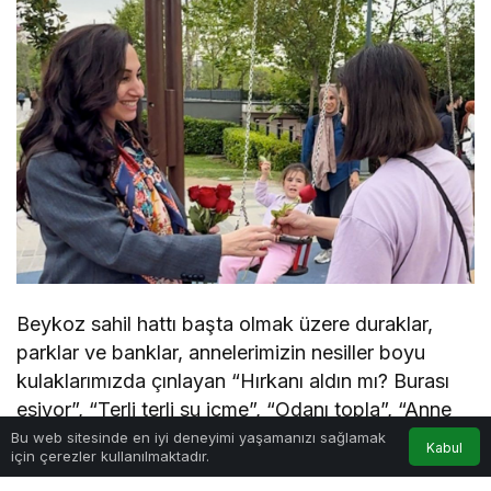
Beykoz sahil hattı başta olmak üzere duraklar,
parklar ve banklar, annelerimizin nesiller boyu
kulaklarımızda çınlayan “Hırkanı aldın mı?
Burası
esiyor”, “Terli
terli
su içme”, “Odanı topla”, “Anne
olunca anlarsın” ve “Otobüse binince bana yaz”
Bu web sitesinde en iyi deneyimi yaşamanızı sağlamak
Kabul
için çerezler kullanılmaktadır.
gibi unutulmaz sözleriyle donatıldı.