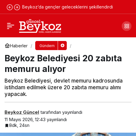
Beykoz’da gençler geleceklerini şekillendirdi
Beykoz’da Anneler Günü renkli görüntülere
sahne oldu
Yorum Yap
Paylaş
Haberler
Gündem
Beykoz Belediyesi 20 zabıta
memuru alıyor
Beykoz Belediyesi, devlet memuru kadrosunda
istihdam edilmek üzere 20 zabıta memuru alımı
yapacak.
Beykoz Güncel
tarafından yayınlandı
11 Mayıs 2026, 12:43
yayınlandı
8dk, 24sn