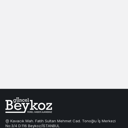
Kavacık Mah. Fatih Sultan Mehmet Cad. Tonoğlu İş Merkezi
No:3/4 D:116 Beykoz/İSTANBUL