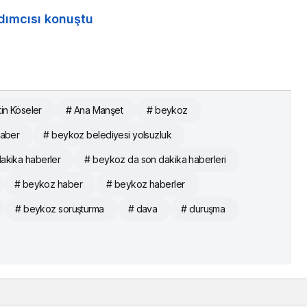
dımcısı konuştu
tin Köseler
# Ana Manşet
# beykoz
haber
# beykoz belediyesi yolsuzluk
akika haberler
# beykoz da son dakika haberleri
# beykoz haber
# beykoz haberler
# beykoz soruşturma
# dava
# duruşma