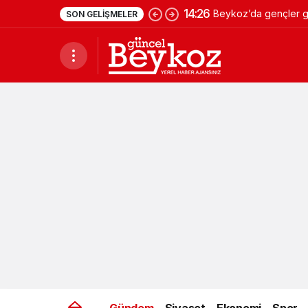
14:26
Beykoz’da gençler ge
SON GELIŞMELER
Gündem
Siyaset
Ekonomi
Spor