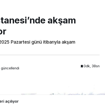
stanesi’nde akşam
or
2025 Pazartesi günü itibarıyla akşam
0dk, 38sn
güncellendi
ri açılıyor