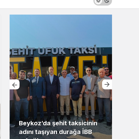
Beykoz’da şehit taksicinin
adını taşıyan durağa İBB
Riva