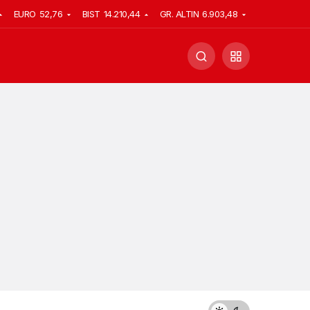
EURO
52,76
BIST
14.210,44
GR. ALTIN
6.903,48