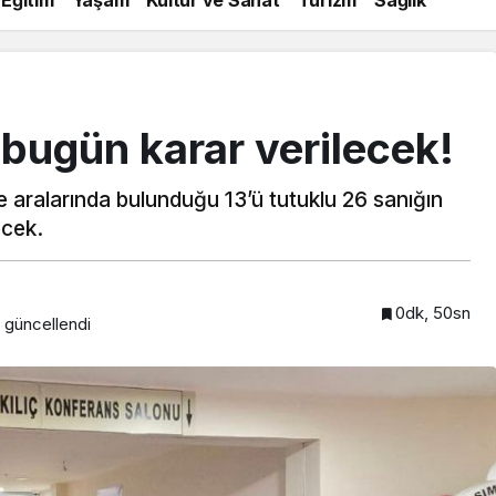
bugün karar verilecek!
e aralarında bulunduğu 13’ü tutuklu 26 sanığın
ecek.
0dk, 50sn
güncellendi
Beykoz’a nefesleri kesecek