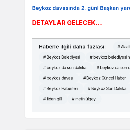
Beykoz davasında 2. gün! Başkan yar
DETAYLAR GELECEK…
Haberle ilgili daha fazlası:
# Alaat
# Beykoz Belediyesi
# beykoz belediyesi 
# beykoz da son dakika
# beykoz da son d
# beykoz davası
# Beykoz Güncel Haber
# Beykoz Haberleri
# Beykoz Son Dakika
# fidan gül
# metin ülgey