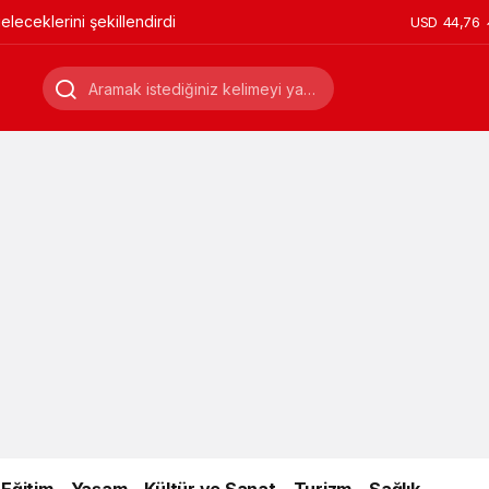
leceklerini şekillendirdi
USD
44,76
Eğitim
Yaşam
Kültür ve Sanat
Turizm
Sağlık