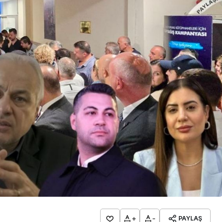
lendirdi
dev yatırım!
+
-
PAYLAŞ