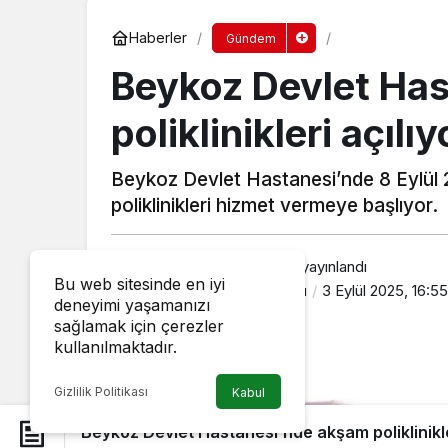
Haberler
Gündem
Beykoz Devlet Ha
poliklinikleri açılıy
Beykoz Devlet Hastanesi’nde 8 Eylül 
poliklinikleri hizmet vermeye başlıyor.
Beykoz Güncel
tarafından yayınlandı
Bu web sitesinde en iyi
3 Eylül 2025, 16:35
yayınlandı
3 Eylül 2025, 16:55
deneyimi yaşamanızı
sağlamak için çerezler
kullanılmaktadır.
Gizlilik Politikası
Kabul
Beykoz Devlet Hastanesi’nde akşam poliklinikle