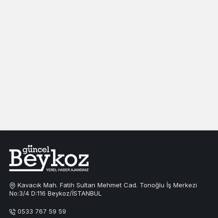
Kavacık Mah. Fatih Sultan Mehmet Cad. Tonoğlu İş Merkezi
No:3/4 D:116 Beykoz/İSTANBUL
0533 767 59 59