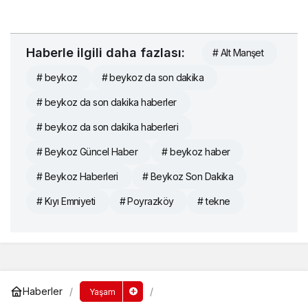
Haberle ilgili daha fazlası:
# Alt Manşet
# beykoz
# beykoz da son dakika
# beykoz da son dakika haberler
# beykoz da son dakika haberleri
# Beykoz Güncel Haber
# beykoz haber
# Beykoz Haberleri
# Beykoz Son Dakika
# Kıyı Emniyeti
# Poyrazköy
# tekne
Haberler
Yaşam