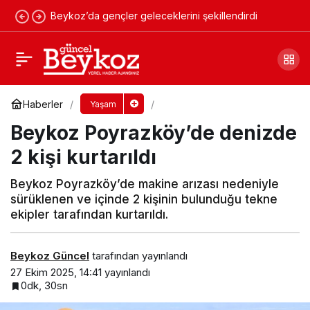
Beykoz’da gençler geleceklerini şekillendirdi
Beykoz Ülkü Ocakları’ndan hastanede sıcak
çorba ikramı
Yorum Yap
Paylaş
Haberler
Yaşam
Beykoz Poyrazköy’de denizde
2 kişi kurtarıldı
Beykoz Poyrazköy’de makine arızası nedeniyle
sürüklenen ve içinde 2 kişinin bulunduğu tekne
ekipler tarafından kurtarıldı.
Beykoz Güncel
tarafından yayınlandı
27 Ekim 2025, 14:41
yayınlandı
0dk, 30sn