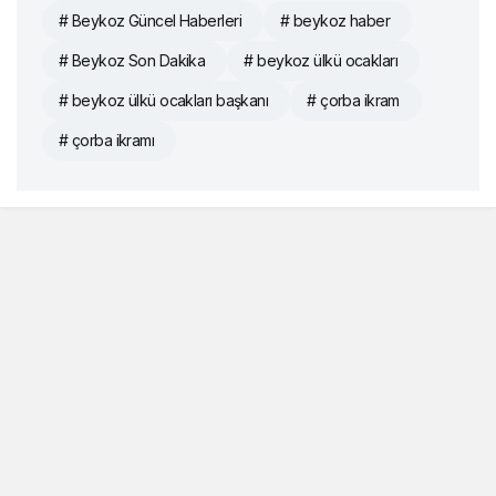
# Beykoz Güncel Haberleri
# beykoz haber
# Beykoz Son Dakika
# beykoz ülkü ocakları
# beykoz ülkü ocakları başkanı
# çorba ikram
# çorba ikramı