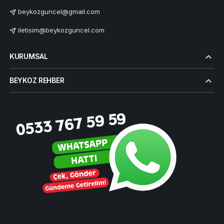
beykozguncel@gmail.com
iletisim@beykozguncel.com
KURUMSAL
BEYKOZ REHBER