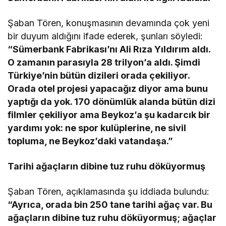
Şaban Tören, konuşmasının devamında çok yeni
bir duyum aldığını ifade ederek, şunları söyledi:
“Sümerbank Fabrikası’nı Ali Rıza Yıldırım aldı.
O zamanın parasıyla 28 trilyon’a aldı. Şimdi
Türkiye’nin bütün dizileri orada çekiliyor.
Orada otel projesi yapacağız diyor ama bunu
yaptığı da yok. 170 dönümlük alanda bütün dizi
filmler çekiliyor ama Beykoz’a şu kadarcık bir
yardımı yok: ne spor kulüplerine, ne sivil
topluma, ne Beykoz’daki vatandaşa.”
Tarihi ağaçların dibine tuz ruhu döküyormuş
Şaban Tören, açıklamasında şu iddiada bulundu:
“Ayrıca, orada bin 250 tane tarihi ağaç var. Bu
ağaçların dibine tuz ruhu döküyormuş; ağaçlar