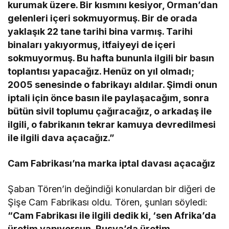
kurumak üzere. Bir kısmını kesiyor, Orman’dan
gelenleri içeri sokmuyormuş. Bir de orada
yaklaşık 22 tane tarihi bina varmış. Tarihi
binaları yakıyormuş, itfaiyeyi de içeri
sokmuyormuş. Bu hafta bununla ilgili bir basın
toplantısı yapacağız. Henüz on yıl olmadı;
2005 senesinde o fabrikayı aldılar. Şimdi onun
iptali için önce basın ile paylaşacağım, sonra
bütün sivil toplumu çağıracağız, o arkadaş ile
ilgili, o fabrikanın tekrar kamuya devredilmesi
ile ilgili dava açacağız.”
Cam Fabrikası’na marka iptal davası açacağız
Şaban Tören’in değindiği konulardan bir diğeri de
Şişe Cam Fabrikası oldu. Tören, şunları söyledi:
“Cam Fabrikası ile ilgili dedik ki, ‘sen Afrika’da
üretim yapıyorsun, Rusya’da üretim