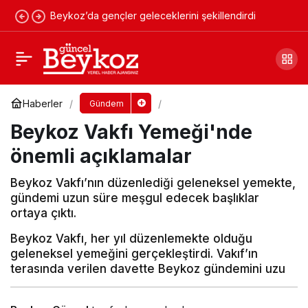
Beykoz’da gençler geleceklerini şekillendirdi
Beykoz Vakfı Şişecam'a marka davası
açıyor!
Yorum Yap
Paylaş
Haberler
Gündem
Beykoz Vakfı Yemeği'nde
önemli açıklamalar
Beykoz Vakfı’nın düzenlediği geleneksel yemekte,
gündemi uzun süre meşgul edecek başlıklar
ortaya çıktı.
Beykoz Vakfı, her yıl düzenlemekte olduğu
geleneksel yemeğini gerçekleştirdi. Vakıf’ın
terasında verilen davette Beykoz gündemini uzu