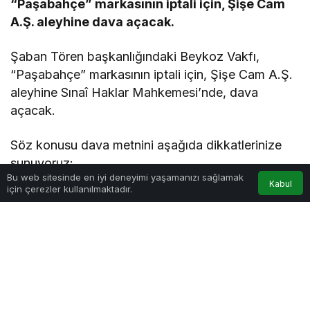
“Paşabahçe” markasının iptali için, Şişe Cam
A.Ş. aleyhine dava açacak.
Şaban Tören başkanlığındaki Beykoz Vakfı,
“Paşabahçe” markasının iptali için, Şişe Cam A.Ş.
aleyhine Sınaî Haklar Mahkemesi’nde, dava
açacak.
Söz konusu dava metnini aşağıda dikkatlerinize
sunuyoruz:
Bu web sitesinde en iyi deneyimi yaşamanızı sağlamak
Kabul
için çerezler kullanılmaktadır.
İSTANBUL FİKRİ VE SINAÎ HAKLAR MAHKEMESİ
HÂKİMLİĞİNE
DAVACI : Beykoz Vakfı Başkanlığı -
Temsilen Şaban Tören
Adres : Yalıköy Mah. Ahmet
Mithat Cad.No:18 Beykoz