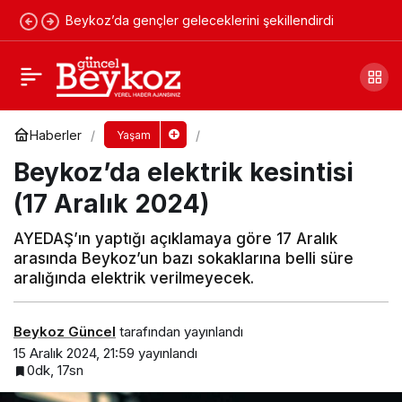
Beykoz’da gençler geleceklerini şekillendirdi
Beykoz’daki Görentaşlılar Erol Yılmaz ile
devam dedi
Yorum Yap
Paylaş
Haberler
Yaşam
Beykoz’da elektrik kesintisi
(17 Aralık 2024)
AYEDAŞ’ın yaptığı açıklamaya göre 17 Aralık
arasında Beykoz’un bazı sokaklarına belli süre
aralığında elektrik verilmeyecek.
Beykoz Güncel
tarafından yayınlandı
15 Aralık 2024, 21:59
yayınlandı
0dk, 17sn