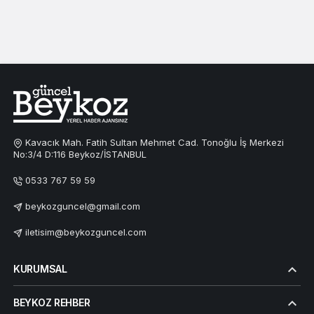
Kavacık Mah. Fatih Sultan Mehmet Cad. Tonoğlu İş Merkezi
No:3/4 D:116 Beykoz/İSTANBUL
0533 767 59 59
beykozguncel@gmail.com
iletisim@beykozguncel.com
KURUMSAL
BEYKOZ REHBER