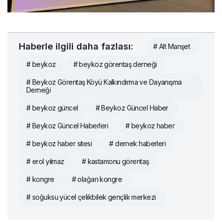
Haberle ilgili daha fazlası:
# Alt Manşet
# beykoz
# beykoz görentaş derneği
# Beykoz Görentaş Köyü Kalkındırma ve Dayanışma
Derneği
# beykoz güncel
# Beykoz Güncel Haber
# Beykoz Güncel Haberleri
# beykoz haber
# beykoz haber sitesi
# dernek haberleri
# erol yılmaz
# kastamonu görentaş
# kongre
# olağan kongre
# soğuksu yücel çelikbilek gençlik merkezi