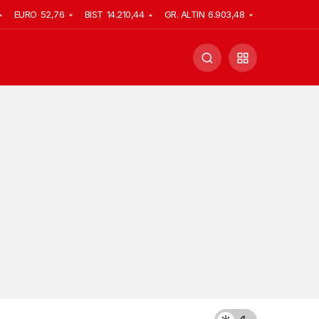
EURO
52,76
BIST
14.210,44
GR. ALTIN
6.903,48