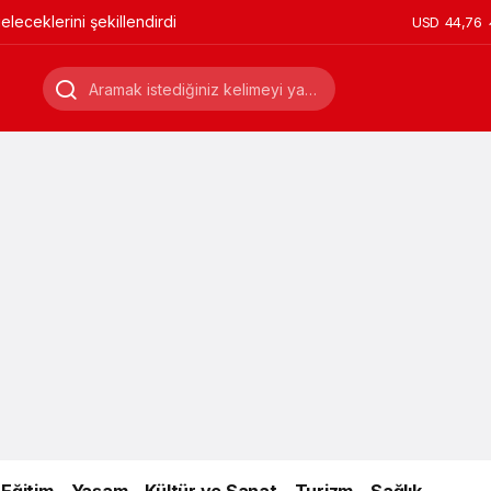
leceklerini şekillendirdi
USD
44,76
Eğitim
Yaşam
Kültür ve Sanat
Turizm
Sağlık