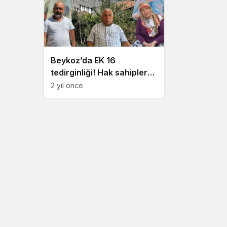
Beykoz’da EK 16
tedirginliği! Hak sahipleri
veryansın etti
2 yıl önce