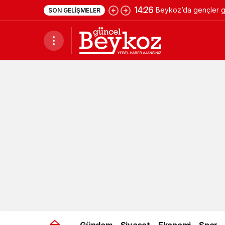
14:26
Beykoz’da gençler ge
SON GELIŞMELER
Gündem
Siyaset
Ekonomi
Spor