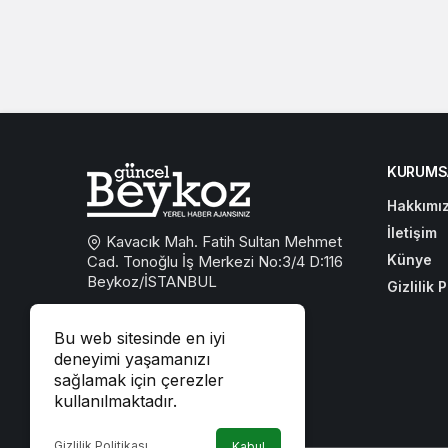
KURUMS
Hakkımı
İletişim
Kavacık Mah. Fatih Sultan Mehmet
Künye
Cad. Tonoğlu İş Merkezi No:3/4 D:116
Beykoz/İSTANBUL
Gizlilik P
0533 767 59 59
Bu web sitesinde en iyi
beykozguncel@gmail.com
deneyimi yaşamanızı
sağlamak için çerezler
iletisim@beykozguncel.com
kullanılmaktadır.
Gizlilik Politikası
Kabul