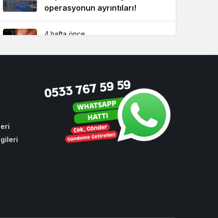
operasyonun ayrıntıları!
4 hafta önce
Beykoz’da yaz boyunca
kesintisiz ilaçlama!
3 hafta önce
CHP oylarıyla toplu ulaşıma
yüzde 10 zam
eri
gileri