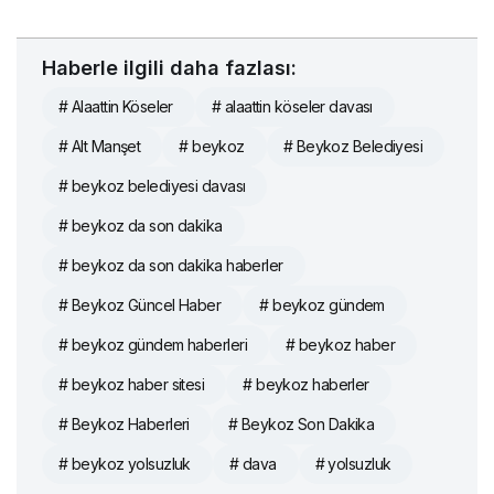
Haberle ilgili daha fazlası:
# Alaattin Köseler
# alaattin köseler davası
# Alt Manşet
# beykoz
# Beykoz Belediyesi
# beykoz belediyesi davası
# beykoz da son dakika
# beykoz da son dakika haberler
# Beykoz Güncel Haber
# beykoz gündem
# beykoz gündem haberleri
# beykoz haber
# beykoz haber sitesi
# beykoz haberler
# Beykoz Haberleri
# Beykoz Son Dakika
# beykoz yolsuzluk
# dava
# yolsuzluk