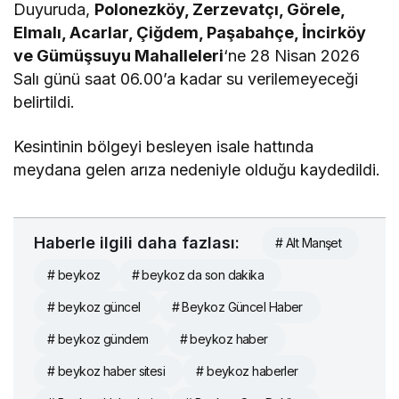
Duyuruda,
Polonezköy, Zerzevatçı, Görele,
Elmalı, Acarlar, Çiğdem, Paşabahçe, İncirköy
ve Gümüşsuyu Mahalleleri
‘ne 28 Nisan 2026
Salı günü saat 06.00’a kadar su verilemeyeceği
belirtildi.
Kesintinin bölgeyi besleyen isale hattında
meydana gelen arıza nedeniyle olduğu kaydedildi.
Haberle ilgili daha fazlası:
# Alt Manşet
# beykoz
# beykoz da son dakika
# beykoz güncel
# Beykoz Güncel Haber
# beykoz gündem
# beykoz haber
# beykoz haber sitesi
# beykoz haberler