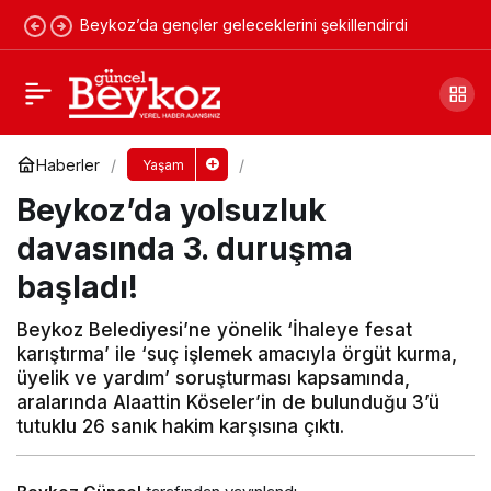
Beykoz’da gençler geleceklerini şekillendirdi
Beykoz’un 9 mahallesinde su kesintisi!
Yorum Yap
Paylaş
Haberler
Yaşam
Beykoz’da yolsuzluk
davasında 3. duruşma
başladı!
Beykoz Belediyesi’ne yönelik ‘İhaleye fesat
karıştırma’ ile ‘suç işlemek amacıyla örgüt kurma,
üyelik ve yardım’ soruşturması kapsamında,
aralarında Alaattin Köseler’in de bulunduğu 3’ü
tutuklu 26 sanık hakim karşısına çıktı.