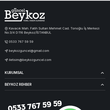
Kavacık Mah. Fatih Sultan Mehmet Cad. Tonoğlu İş Merkezi
No:3/4 D:116 Beykoz/İSTANBUL
0533 767 59 59
beykozguncel@gmail.com
iletisim@beykozguncel.com
KURUMSAL
BEYKOZ REHBER