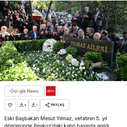
+
-
PAYLAŞ
Eski Başbakan Mesut Yılmaz, vefatının 5. yıl
dönümünde Beykoz’daki kabri başında anıldı.