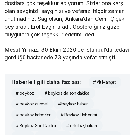
dostlara çok teşekkür ediyorum. Sizler ona karşı
olan sevginizi, saygınızı ve vefanızı hiçbir zaman
unutmadınız. Sağ olsun, Ankara’dan Cemil Çiçek
bey aradı. Erol Evgin aradı. Gösterdiğiniz güzel
duygulara çok teşekkür ederim. dedi.
Mesut Yılmaz, 30 Ekim 2020’de İstanbul’da tedavi
gördüğü hastanede 73 yaşında vefat etmişti.
Haberle ilgili daha fazlası:
# Alt Manşet
# beykoz
# beykoz da son dakika
# beykoz güncel
# beykoz haber
# beykoz haberler
# Beykoz Haberleri
# Beykoz Son Dakika
# eski başbakan