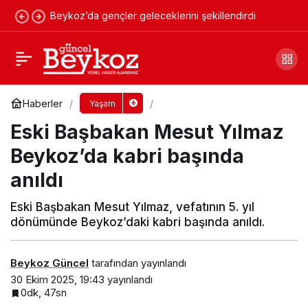
Beykoz’da gençler geleceklerini şekillendirdi
Beykoz’da Cumhuriyet coşkusu doruğa çıktı
Yorum Yap
Paylaş
Haberler
Yaşam
Eski Başbakan Mesut Yılmaz
Beykoz’da kabri başında
anıldı
Eski Başbakan Mesut Yılmaz, vefatının 5. yıl
dönümünde Beykoz’daki kabri başında anıldı.
Beykoz Güncel
tarafından yayınlandı
30 Ekim 2025, 19:43
yayınlandı
0dk, 47sn