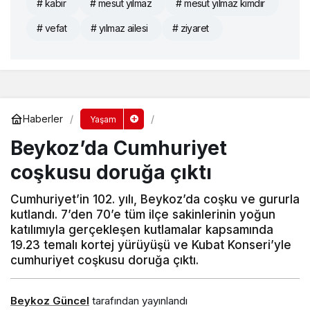
# kabir
# mesut yılmaz
# mesut yılmaz kimdir
# vefat
# yılmaz ailesi
# ziyaret
Haberler
Yaşam
Beykoz’da Cumhuriyet
coşkusu doruğa çıktı
Cumhuriyet’in 102. yılı, Beykoz’da coşku ve gururla
kutlandı. 7’den 70’e tüm ilçe sakinlerinin yoğun
katılımıyla gerçekleşen kutlamalar kapsamında
19.23 temalı kortej yürüyüşü ve Kubat Konseri’yle
cumhuriyet coşkusu doruğa çıktı.
Beykoz Güncel
tarafından yayınlandı