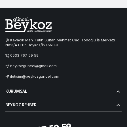
Kavacık Mah. Fatih Sultan Mehmet Cad. Tonoğlu İş Merkezi
No:3/4 D:116 Beykoz/İSTANBUL
0533 767 59 59
beykozguncel@gmail.com
iletisim@beykozguncel.com
KURUMSAL
BEYKOZ REHBER