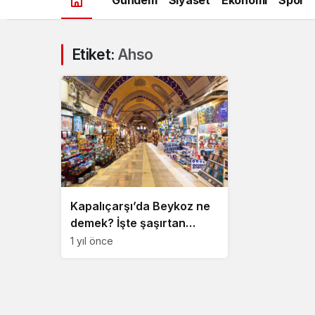
Etiket:
Ahso
Kapalıçarşı’da Beykoz ne
demek? İşte şaşırtan
jargon
1 yıl önce