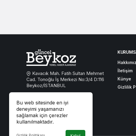
KURUMS
Hakkımı
İletişim
Kavacık Mah. Fatih Sultan Mehmet
Künye
Cad. Tonoğlu İş Merkezi No:3/4 D:116
Beykoz/İSTANBUL
Gizlilik P
0533 767 59 59
Bu web sitesinde en iyi
beykozguncel@gmail.com
deneyimi yaşamanızı
sağlamak için çerezler
iletisim@beykozguncel.com
kullanılmaktadır.
Gizlilik Politikası
Kabul