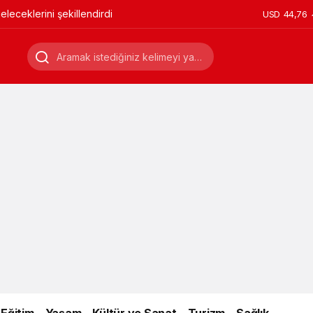
leceklerini şekillendirdi
USD
44,76
Eğitim
Yaşam
Kültür ve Sanat
Turizm
Sağlık