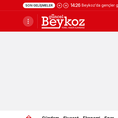
14:26
Beykoz’da gençler ge
SON GELIŞMELER
Gündem
Siyaset
Ekonomi
Spor