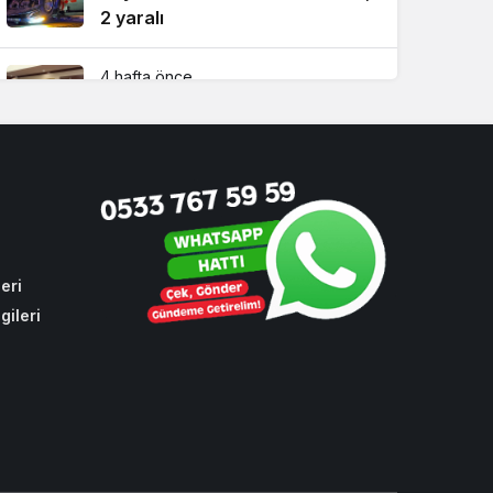
2 yaralı
4 hafta önce
Beykoz Başkan Vekili Özlem
Vural Gürzel’den çarpıcı
açıklamalar!
2 hafta önce
Riva’da yılların sorununa ilk
kazma vuruldu!
eri
gileri