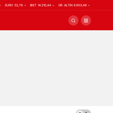
EURO
52,76
BIST
14.210,44
GR. ALTIN
6.903,48