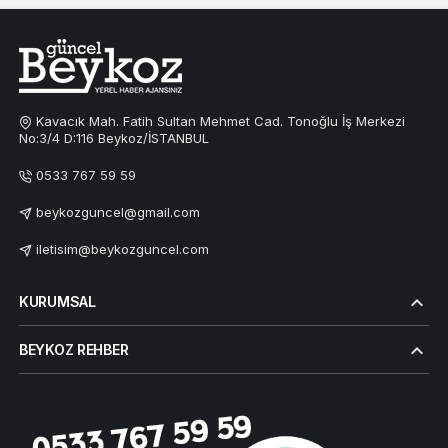
Kavacık Mah. Fatih Sultan Mehmet Cad. Tonoğlu İş Merkezi
No:3/4 D:116 Beykoz/İSTANBUL
0533 767 59 59
beykozguncel@gmail.com
iletisim@beykozguncel.com
KURUMSAL
BEYKOZ REHBER