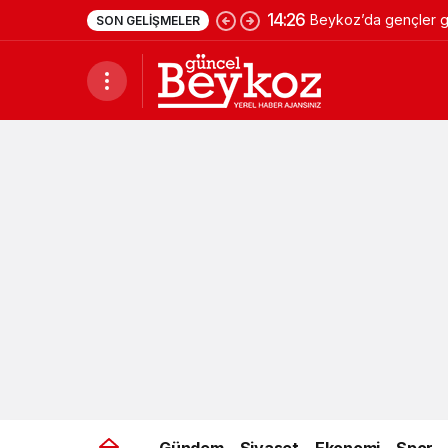
14:26
Beykoz’da gençler ge
SON GELIŞMELER
Gündem
Siyaset
Ekonomi
Spor