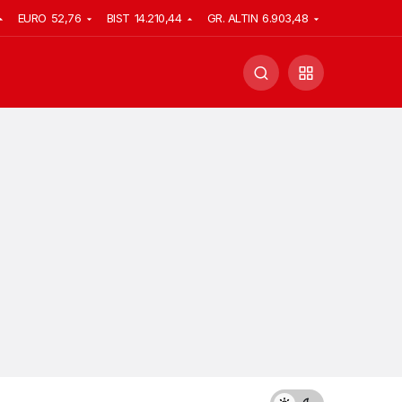
EURO
52,76
BIST
14.210,44
GR. ALTIN
6.903,48