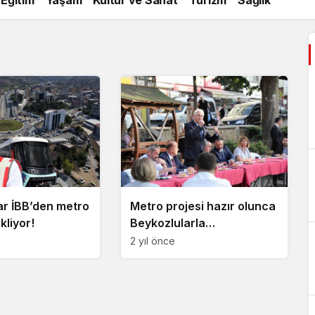
ar İBB’den metro
Metro projesi hazır olunca
kliyor!
Beykozlularla
paylaşılacak
2 yıl önce