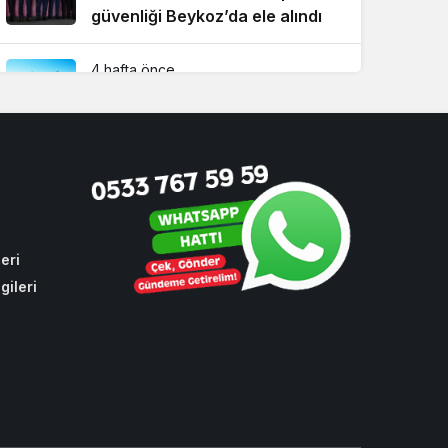
güvenliği Beykoz’da ele alındı
4 hafta önce
İstanbul’da su sporlarının kalbi
Beykoz’da attı
2 hafta önce
Beykoz TEM’de feci kaza! 1 ölü,
2 yaralı
eri
gileri