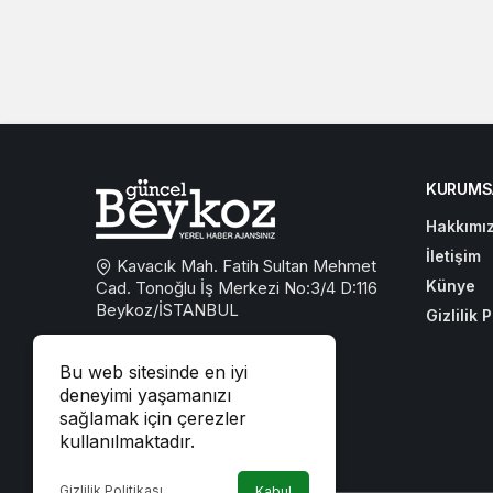
KURUMS
Hakkımı
İletişim
Kavacık Mah. Fatih Sultan Mehmet
Künye
Cad. Tonoğlu İş Merkezi No:3/4 D:116
Beykoz/İSTANBUL
Gizlilik P
0533 767 59 59
Bu web sitesinde en iyi
beykozguncel@gmail.com
deneyimi yaşamanızı
sağlamak için çerezler
iletisim@beykozguncel.com
kullanılmaktadır.
Gizlilik Politikası
Kabul