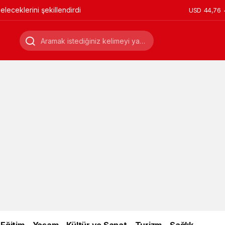
leceklerini şekillendirdi
USD
44,76
Eğitim
Yaşam
Kültür ve Sanat
Turizm
Sağlık