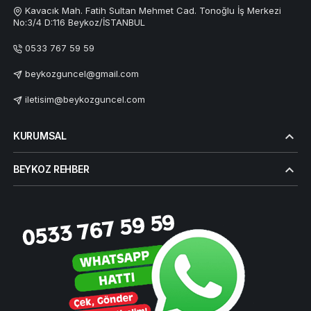
Kavacık Mah. Fatih Sultan Mehmet Cad. Tonoğlu İş Merkezi
No:3/4 D:116 Beykoz/İSTANBUL
0533 767 59 59
beykozguncel@gmail.com
iletisim@beykozguncel.com
KURUMSAL
BEYKOZ REHBER