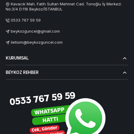
Kavacık Mah. Fatih Sultan Mehmet Cad. Tonoğlu İş Merkezi
No:3/4 D:116 Beykoz/İSTANBUL
0533 767 59 59
beykozguncel@gmail.com
iletisim@beykozguncel.com
KURUMSAL
BEYKOZ REHBER