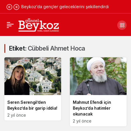
Beykoz’da gençler geleceklerini şekillendirdi
Etiket:
Cübbeli Ahmet Hoca
Seren Serengil’den
Mahmut Efendi için
Beykoz’da bir garip iddia!
Beykoz’da hatimler
okunacak
2 yıl önce
2 yıl önce