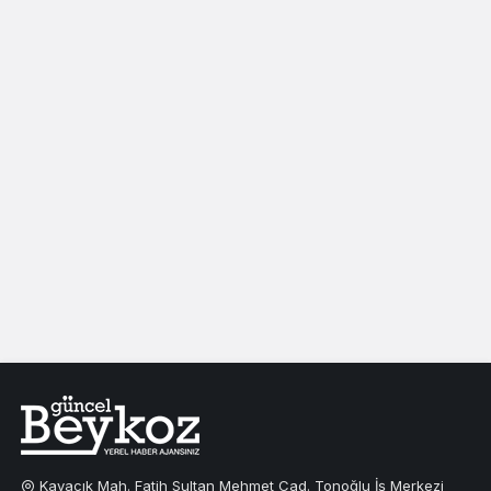
Kavacık Mah. Fatih Sultan Mehmet Cad. Tonoğlu İş Merkezi