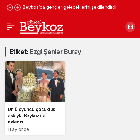
Beykoz’da gençler geleceklerini şekillendirdi
Etiket:
Ezgi Şenler Buray
Ünlü oyuncu çocukluk
aşkıyla Beykoz’da
evlendi!
11 ay önce