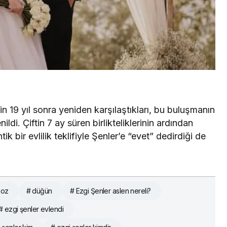
 19 yıl sonra yeniden karşılaştıkları, bu buluşmanın
ldi. Çiftin 7 ay süren birlikteliklerinin ardından
ik bir evlilik teklifiyle Şenler’e “evet” dedirdiği de
koz
# düğün
# Ezgi Şenler aslen nereli?
# ezgi şenler evlendi