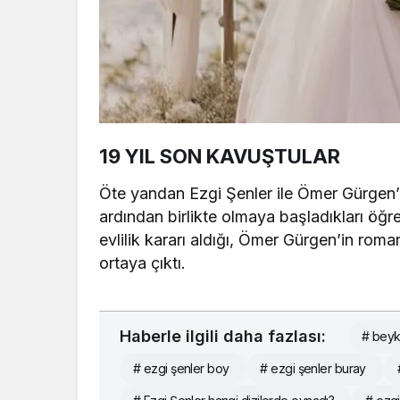
19 YIL SON KAVUŞTULAR
Öte yandan Ezgi Şenler ile Ömer Gürgen’in
ardından birlikte olmaya başladıkları öğreni
evlilik kararı aldığı, Ömer Gürgen’in romant
ortaya çıktı.
Haberle ilgili daha fazlası:
# bey
# ezgi şenler boy
# ezgi şenler buray