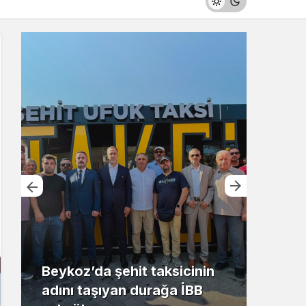
Beykoz’da şehit taksicinin
adını taşıyan durağa İBB
Riva’