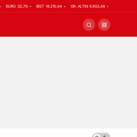
EURO
52,76
BIST
14.210,44
GR. ALTIN
6.903,48