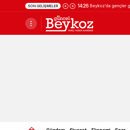
14:26
Beykoz’da gençler ge
SON GELIŞMELER
Gündem
Siyaset
Ekonomi
Spor