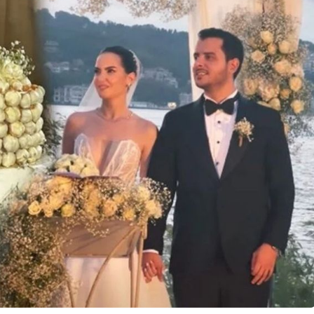
endirdi
dev yatırım!