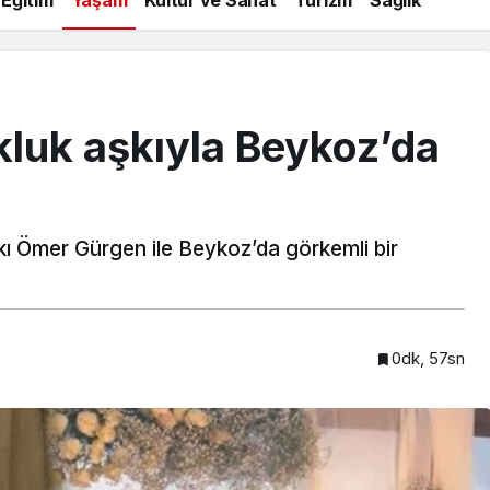
luk aşkıyla Beykoz’da
ı Ömer Gürgen ile Beykoz’da görkemli bir
0dk, 57sn
Beykoz’a nefesleri kesecek