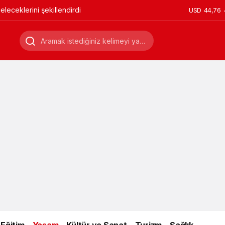
leceklerini şekillendirdi
USD
44,76
Eğitim
Yaşam
Kültür ve Sanat
Turizm
Sağlık