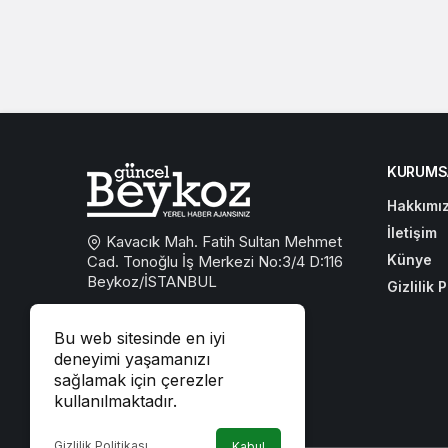
KURUMS
Hakkımı
İletişim
Kavacık Mah. Fatih Sultan Mehmet
Künye
Cad. Tonoğlu İş Merkezi No:3/4 D:116
Beykoz/İSTANBUL
Gizlilik P
0533 767 59 59
Bu web sitesinde en iyi
beykozguncel@gmail.com
deneyimi yaşamanızı
sağlamak için çerezler
iletisim@beykozguncel.com
kullanılmaktadır.
Gizlilik Politikası
Kabul