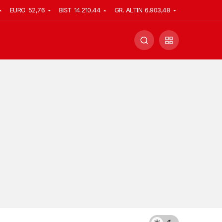
EURO
52,76
BIST
14.210,44
GR. ALTIN
6.903,48