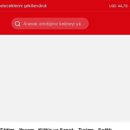
leceklerini şekillendirdi
USD
44,76
Eğitim
Yaşam
Kültür ve Sanat
Turizm
Sağlık