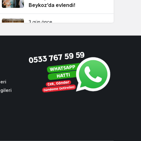
Beykoz’da evlendi!
3 gün önce
Beykoz’da gençler geleceklerini
şekillendirdi
4 hafta önce
Beykoz’da tarihi zirve!
Çavuşbaşı için kritik buluşma
eri
gileri