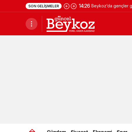
14:26
Beykoz’da gençler ge
SON GELIŞMELER
Gündem
Siyaset
Ekonomi
Spor