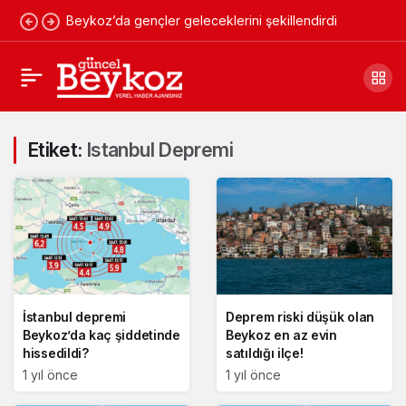
Beykoz’da gençler geleceklerini şekillendirdi
Etiket:
Istanbul Depremi
İstanbul depremi
Deprem riski düşük olan
Beykoz’da kaç şiddetinde
Beykoz en az evin
hissedildi?
satıldığı ilçe!
1 yıl önce
1 yıl önce