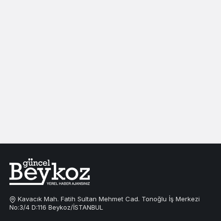
Kavacık Mah. Fatih Sultan Mehmet Cad. Tonoğlu İş Merkezi
No:3/4 D:116 Beykoz/İSTANBUL