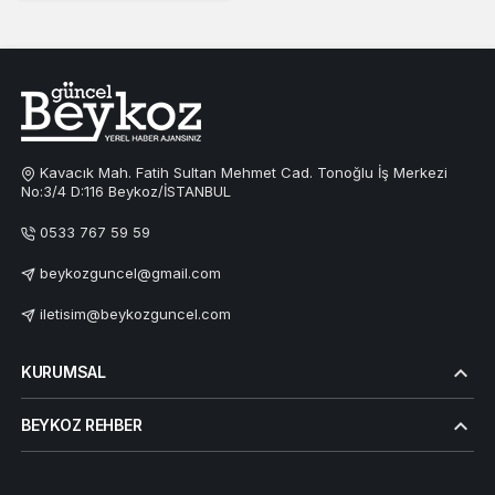
Kavacık Mah. Fatih Sultan Mehmet Cad. Tonoğlu İş Merkezi
No:3/4 D:116 Beykoz/İSTANBUL
0533 767 59 59
beykozguncel@gmail.com
iletisim@beykozguncel.com
KURUMSAL
BEYKOZ REHBER