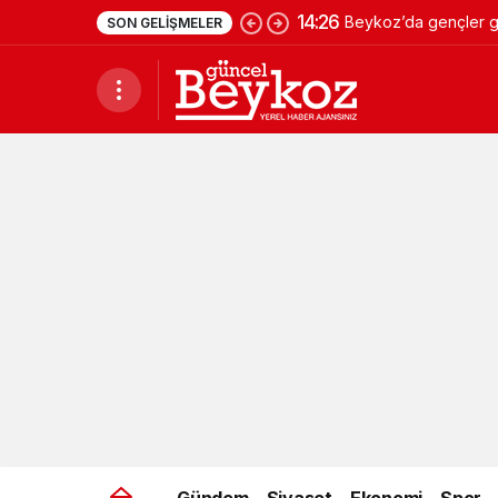
14:26
Beykoz’da gençler ge
SON GELIŞMELER
Gündem
Siyaset
Ekonomi
Spor