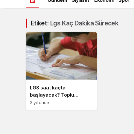
Etiket:
Lgs Kaç Dakika Sürecek
LGS saat kaçta
başlayacak? Toplu
ulaşıma LGS düzenlemesi
2 yıl önce