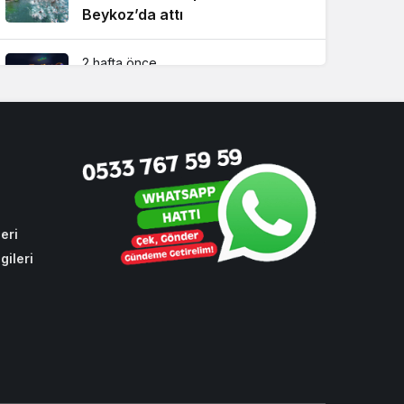
Beykoz’da attı
2 hafta önce
Beykoz TEM’de feci kaza! 1 ölü,
2 yaralı
4 hafta önce
Beykoz Başkan Vekili Özlem
Vural Gürzel’den çarpıcı
açıklamalar!
eri
gileri