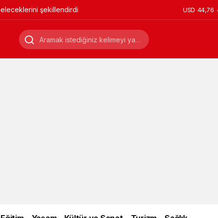
leceklerini şekillendirdi
USD
44,76
Eğitim
Yaşam
Kültür ve Sanat
Turizm
Sağlık