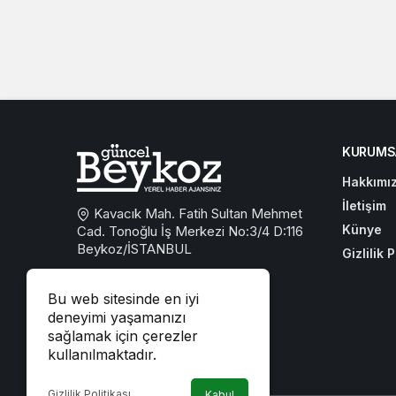
KURUMS
Hakkımı
İletişim
Kavacık Mah. Fatih Sultan Mehmet
Künye
Cad. Tonoğlu İş Merkezi No:3/4 D:116
Beykoz/İSTANBUL
Gizlilik P
0533 767 59 59
Bu web sitesinde en iyi
beykozguncel@gmail.com
deneyimi yaşamanızı
sağlamak için çerezler
iletisim@beykozguncel.com
kullanılmaktadır.
Gizlilik Politikası
Kabul