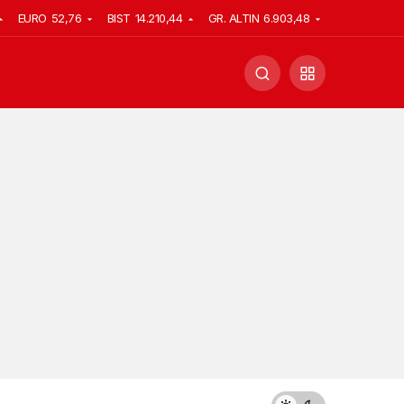
EURO
52,76
BIST
14.210,44
GR. ALTIN
6.903,48