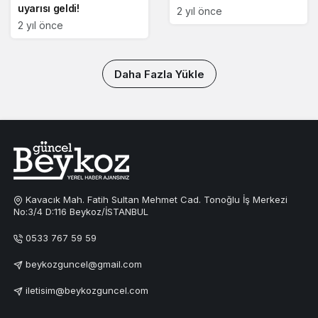
uyarısı geldi!
2 yıl önce
2 yıl önce
Daha Fazla Yükle
Kavacık Mah. Fatih Sultan Mehmet Cad. Tonoğlu İş Merkezi
No:3/4 D:116 Beykoz/İSTANBUL
0533 767 59 59
beykozguncel@gmail.com
iletisim@beykozguncel.com