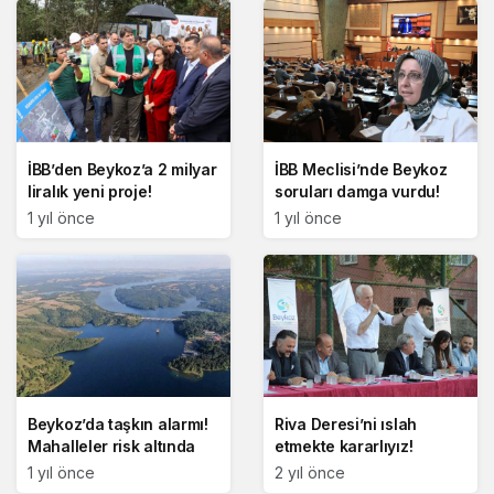
İBB’den Beykoz’a 2 milyar
İBB Meclisi’nde Beykoz
liralık yeni proje!
soruları damga vurdu!
1 yıl önce
1 yıl önce
Beykoz’da taşkın alarmı!
Riva Deresi’ni ıslah
Mahalleler risk altında
etmekte kararlıyız!
1 yıl önce
2 yıl önce