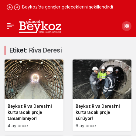
Beykoz’da gençler geleceklerini şekillendirdi
Etiket:
Riva Deresi
Beykoz Riva Deresi’ni
Beykoz Riva Deresi’ni
kurtaracak proje
kurtaracak proje
tamamlanıyor!
sürüyor!
4 ay önce
6 ay önce