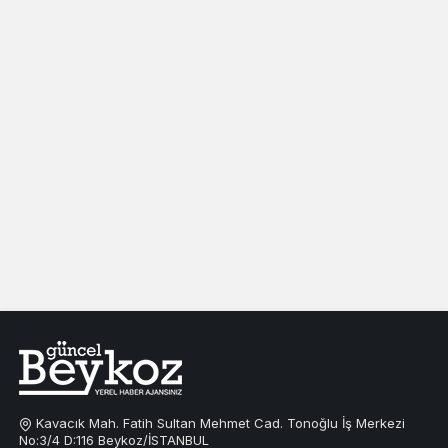
Kavacık Mah. Fatih Sultan Mehmet Cad. Tonoğlu İş Merkezi
No:3/4 D:116 Beykoz/İSTANBUL