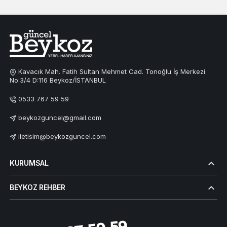
Kavacık Mah. Fatih Sultan Mehmet Cad. Tonoğlu İş Merkezi
No:3/4 D:116 Beykoz/İSTANBUL
0533 767 59 59
beykozguncel@gmail.com
iletisim@beykozguncel.com
KURUMSAL
BEYKOZ REHBER