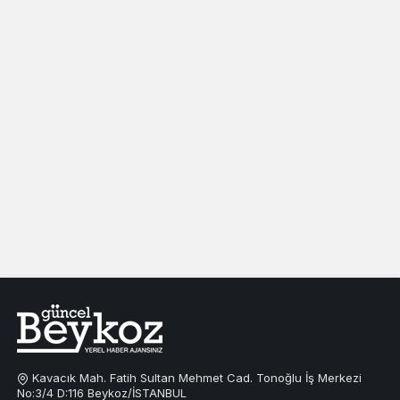
Kavacık Mah. Fatih Sultan Mehmet Cad. Tonoğlu İş Merkezi
No:3/4 D:116 Beykoz/İSTANBUL