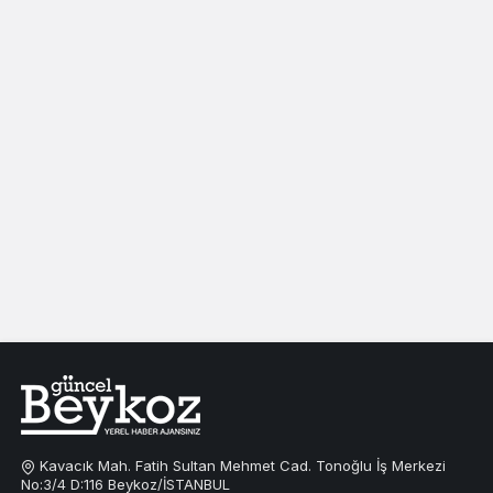
Kavacık Mah. Fatih Sultan Mehmet Cad. Tonoğlu İş Merkezi
No:3/4 D:116 Beykoz/İSTANBUL