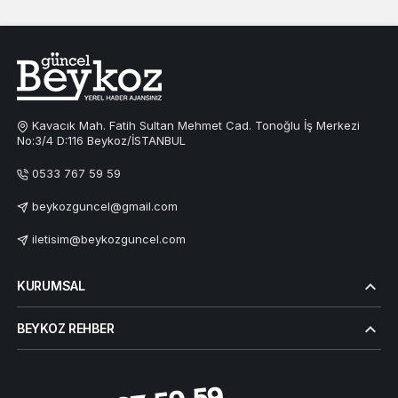
Kavacık Mah. Fatih Sultan Mehmet Cad. Tonoğlu İş Merkezi
No:3/4 D:116 Beykoz/İSTANBUL
0533 767 59 59
beykozguncel@gmail.com
iletisim@beykozguncel.com
KURUMSAL
BEYKOZ REHBER