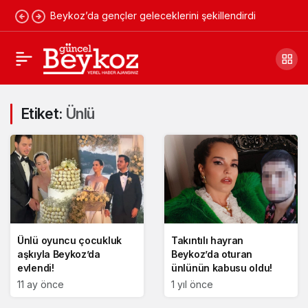
Beykoz’da gençler geleceklerini şekillendirdi
Etiket:
Ünlü
Ünlü oyuncu çocukluk
Takıntılı hayran
aşkıyla Beykoz’da
Beykoz’da oturan
evlendi!
ünlünün kabusu oldu!
11 ay önce
1 yıl önce