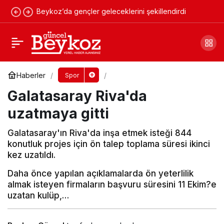
Beykoz’da gençler geleceklerini şekillendirdi
Çubukluspor seçmelerini gerçekleştirdi
Yorum Yap
Paylaş
Haberler
Spor
Galatasaray Riva'da
uzatmaya gitti
Galatasaray'ın Riva'da inşa etmek isteği 844
konutluk projes için ön talep toplama süresi ikinci
kez uzatıldı.
Daha önce yapılan açıklamalarda ön yeterlilik
almak isteyen firmaların başvuru süresini 11 Ekim?e
uzatan kulüp,…