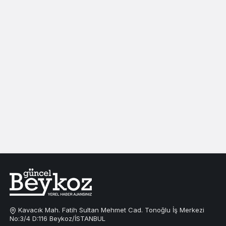
Kavacık Mah. Fatih Sultan Mehmet Cad. Tonoğlu İş Merkezi
No:3/4 D:116 Beykoz/İSTANBUL