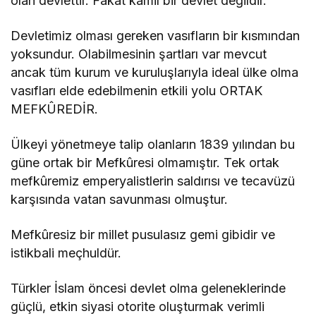
olan devlettir. Fakat kâmil bir devlet değildir.
Devletimiz olması gereken vasıfların bir kısmından
yoksundur. Olabilmesinin şartları var mevcut
ancak tüm kurum ve kuruluşlarıyla ideal ülke olma
vasıfları elde edebilmenin etkili yolu ORTAK
MEFKÛREDİR.
Ülkeyi yönetmeye talip olanların 1839 yılından bu
güne ortak bir Mefkûresi olmamıştır. Tek ortak
mefkûremiz emperyalistlerin saldırısı ve tecavüzü
karşısında vatan savunması olmuştur.
Mefkûresiz bir millet pusulasız gemi gibidir ve
istikbali meçhuldür.
Türkler İslam öncesi devlet olma geleneklerinde
güçlü, etkin siyasi otorite oluşturmak verimli