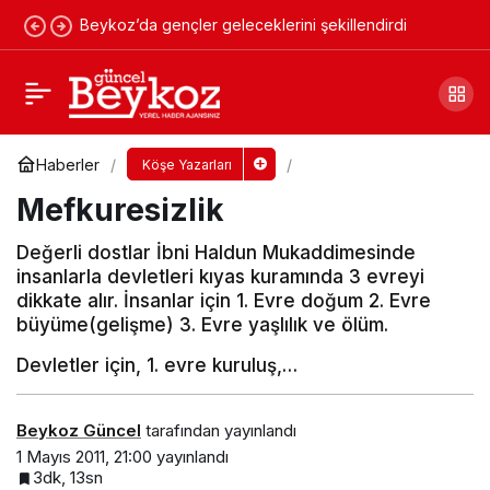
Beykoz’da gençler geleceklerini şekillendirdi
İnsanlık abidesi Mehmet Gedik
Yorum Yap
Paylaş
Haberler
Köşe Yazarları
Mefkuresizlik
Değerli dostlar İbni Haldun Mukaddimesinde
insanlarla devletleri kıyas kuramında 3 evreyi
dikkate alır. İnsanlar için 1. Evre doğum 2. Evre
büyüme(gelişme) 3. Evre yaşlılık ve ölüm.
Devletler için, 1. evre kuruluş,…
Beykoz Güncel
tarafından yayınlandı
1 Mayıs 2011, 21:00
yayınlandı
3dk, 13sn