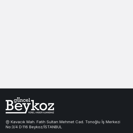
Kavacık Mah. Fatih Sultan Mehmet Cad. Tonoğlu İş Merkezi
No:3/4 D:116 Beykoz/İSTANBUL