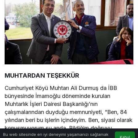
MUHTARDAN TEŞEKKÜR
Cumhuriyet Köyü Muhtarı Ali Durmuş da İBB
bünyesinde İmamoğlu döneminde kurulan
Muhtarlık İşleri Dairesi Başkanlığı’nın
çalışmalarından duyduğu memnuniyeti, “Ben, 84
yılından beri bu işlerin içindeyim. Ben, siyasi olarak
konuşmuyorum şu anda. Bildiğim doğruyu
Bu web sitesinde en iyi deneyimi yaşamanızı sağlamak
konuşuyorum. Bu dönem kadar Büyükşehir
Kabul