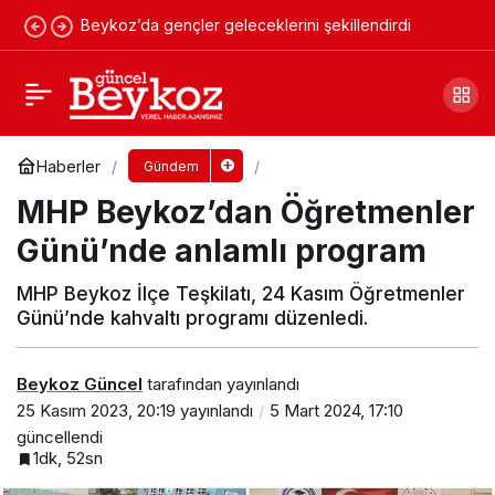
Beykoz’da gençler geleceklerini şekillendirdi
İBB Başkanı Beykoz köylerinde
vatandaşlarla buluştu
Yorum Yap
Paylaş
Haberler
Gündem
MHP Beykoz’dan Öğretmenler
Günü’nde anlamlı program
MHP Beykoz İlçe Teşkilatı, 24 Kasım Öğretmenler
Günü’nde kahvaltı programı düzenledi.
Beykoz Güncel
tarafından yayınlandı
25 Kasım 2023, 20:19
yayınlandı
5 Mart 2024, 17:10
güncellendi
1dk, 52sn