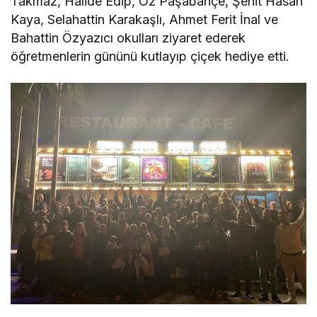
Takmaz, Halide Edip, Öz Paşabahçe, Şehit Hasan
Kaya, Selahattin Karakaşlı, Ahmet Ferit İnal ve
Bahattin Özyazıcı okulları ziyaret ederek
öğretmenlerin gününü kutlayıp çiçek hediye etti.