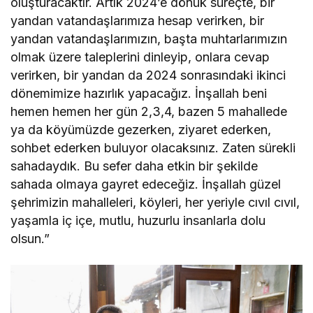
oluşturacaktır. Artık 2024’e dönük süreçte, bir
yandan vatandaşlarımıza hesap verirken, bir
yandan vatandaşlarımızın, başta muhtarlarımızın
olmak üzere taleplerini dinleyip, onlara cevap
verirken, bir yandan da 2024 sonrasındaki ikinci
dönemimize hazırlık yapacağız. İnşallah beni
hemen hemen her gün 2,3,4, bazen 5 mahallede
ya da köyümüzde gezerken, ziyaret ederken,
sohbet ederken buluyor olacaksınız. Zaten sürekli
sahadaydık. Bu sefer daha etkin bir şekilde
sahada olmaya gayret edeceğiz. İnşallah güzel
şehrimizin mahalleleri, köyleri, her yeriyle cıvıl cıvıl,
yaşamla iç içe, mutlu, huzurlu insanlarla dolu
olsun.”