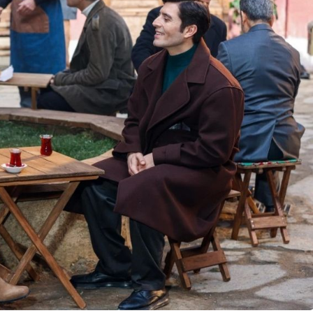
lendirdi
dev yatırım!