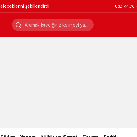
leceklerini şekillendirdi
USD
44,76
Eğitim
Yaşam
Kültür ve Sanat
Turizm
Sağlık