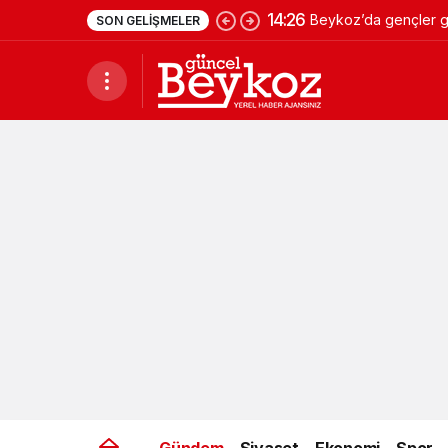
14:26
Beykoz’da gençler ge
SON GELIŞMELER
Gündem
Siyaset
Ekonomi
Spor