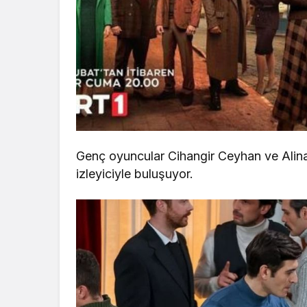
Genç oyuncular Cihangir Ceyhan ve Alin
izleyiciyle buluşuyor.