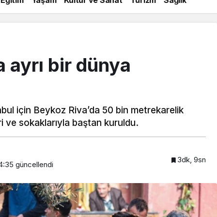
a ayrı bir dünya
anbul için Beykoz Riva’da 50 bin metrekarelik
eri ve sokaklarıyla baştan kuruldu.
3dk, 9sn
4:35
güncellendi
Beykoz’a nefesleri kesecek