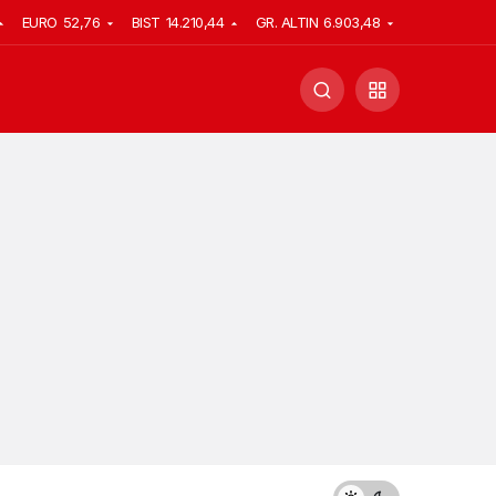
EURO
52,76
BIST
14.210,44
GR. ALTIN
6.903,48