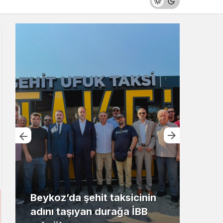
Beykoz’da şehit taksicinin
adını taşıyan durağa İBB
Riva