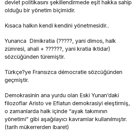
devlet politikasını şekillendirmede eşit hakka sahip
olduğu bir yönetim biçimidir.
Kısaca halkın kendi kendini yönetmesidir..
Yunanca Dimikratia (?????, yani dimos, halk
zümresi, ahali + ??????, yani kratia iktidar)
sözcüğünden türemiştir.
Türkçe?ye Fransızca démocratie sözcüğünden
geçmiştir.
Demokrasinin ana yurdu olan Eski Yunan’daki
filozoflar Aristo ve Eflatun demokrasiyi eleştirmiş,
o zamanlarda halk içinde “ayak takımının
yönetimi” gibi aşağılayıcı kavramlar kullanılmıştır.
(tarih mükerrerden ibaret)