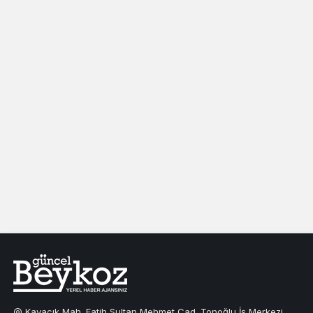
Kavacık Mah. Fatih Sultan Mehmet Cad. Tonoğlu İş Merkezi