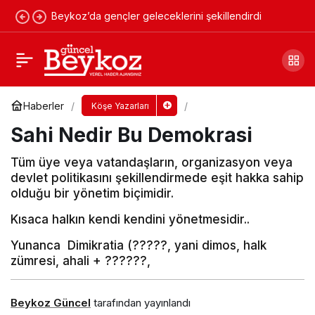
Beykoz’da gençler geleceklerini şekillendirdi
Cumhuriyet ve Demokrasi mevsimi
Yorum Yap
Paylaş
Haberler
Köşe Yazarları
Sahi Nedir Bu Demokrasi
Tüm üye veya vatandaşların, organizasyon veya
devlet politikasını şekillendirmede eşit hakka sahip
olduğu bir yönetim biçimidir.
Kısaca halkın kendi kendini yönetmesidir..
Yunanca Dimikratia (?????, yani dimos, halk
zümresi, ahali + ??????,
Beykoz Güncel
tarafından yayınlandı