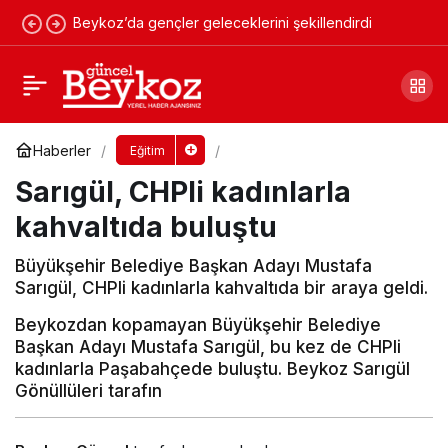
Beykoz’da gençler geleceklerini şekillendirdi
En iyi Baba, benim Babam!
Yorum Yap
Paylaş
Haberler
Eğitim
Sarıgül, CHPli kadınlarla
kahvaltıda buluştu
Büyükşehir Belediye Başkan Adayı Mustafa
Sarıgül, CHPli kadınlarla kahvaltıda bir araya geldi.
Beykozdan kopamayan Büyükşehir Belediye
Başkan Adayı Mustafa Sarıgül, bu kez de CHPli
kadınlarla Paşabahçede buluştu. Beykoz Sarıgül
Gönüllüleri tarafın