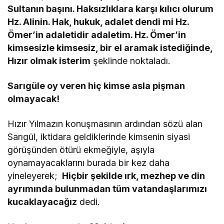
Sultanın başını. Haksızlıklara karşı kılıcı olurum
Hz. Alinin. Hak, hukuk, adalet dendi mi Hz.
Ömer’in adaletidir adaletim. Hz. Ömer’in
kimsesizle kimsesiz, bir el aramak istediğinde,
Hızır olmak isterim
şeklinde noktaladı.
Sarıgüle oy veren hiç kimse asla pişman
olmayacak!
Hızır Yılmazın konuşmasının ardından sözü alan
Sarıgül, iktidara geldiklerinde kimsenin siyasi
görüşünden ötürü ekmeğiyle, aşıyla
oynamayacaklarını burada bir kez daha
yineleyerek;
 Hiçbir şekilde ırk, mezhep ve din
ayrımında bulunmadan tüm vatandaşlarımızı
kucaklayacağız
dedi.