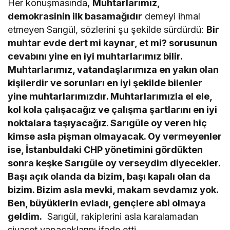
Her konuşmasında,
Muhtarlarımız,
demokrasinin ilk basamağıdır
demeyi ihmal
etmeyen Sarıgül, sözlerini şu şekilde sürdürdü:
Bir
muhtar evde dert mi kaynar, et mi? sorusunun
cevabını yine en iyi muhtarlarımız bilir.
Muhtarlarımız, vatandaşlarımıza en yakın olan
kişilerdir ve sorunları en iyi şekilde bilenler
yine muhtarlarımızdır. Muhtarlarımızla el ele,
kol kola çalışacağız ve çalışma şartlarını en iyi
noktalara taşıyacağız. Sarıgüle oy veren hiç
kimse asla pişman olmayacak. Oy vermeyenler
ise, İstanbuldaki CHP yönetimini gördükten
sonra keşke Sarıgüle oy verseydim diyecekler.
Başı açık olanda da bizim, başı kapalı olan da
bizim. Bizim asla mevki, makam sevdamız yok.
Ben, büyüklerin evladı, gençlere abi olmaya
geldim.
Sarıgül, rakiplerini asla karalamadan
siyaset yapacaklarını ifade etti.