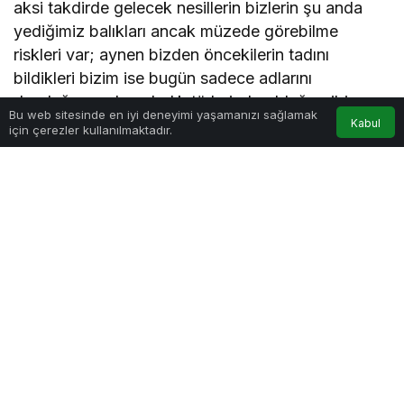
aksi takdirde gelecek nesillerin bizlerin şu anda
yediğimiz balıkları ancak müzede görebilme
riskleri var; aynen bizden öncekilerin tadını
bildikleri bizim ise bugün sadece adlarını
duyduğumuz bazı balık türlerinde olduğu gibi.
Bu web sitesinde en iyi deneyimi yaşamanızı sağlamak
Kabul
için çerezler kullanılmaktadır.
Yenmesi de özen gerektiriyor balığın! Gelgelelim,
röportajımız sırasında öğrendik ki, bazen büyük bir
heyecanla gittiğiniz bir balık restoranında, siz
“
umduğunuz faydayı
” değil, farkında olmadan
sadece başarıyla sunulmuş özel balık soslarını
yiyor ve aslında bu soslardan zevk alıyorsunuz,
balığın kendisinden değil! Yani, lezzet yerinde,
ancak balıktan umduğunuz sağlık faydası, o ünlü
“omega 3” ise hak getire!
Beykoz Güncel Haber olarak Kavacık’ta bulunan
“Karayel Lipari Balık Restaurant”
ın sahibi İsmail