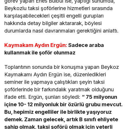
görev yapan Enes Bülbül ise, yaptığı sunumda,
Beykozlu taksi şoförlerine hizmetleri sırasında
karşılaşabilecekleri çeşitli engelli gurupları
hakkında detay bilgiler aktararak, böylesi
durumlarda nasıl davranmaları gerektiğini anlattı.
Kaymakam Aydın Ergün:
Sadece araba
kullanmak ile şoför olunmaz
Toplantının sonunda bir konuşma yapan Beykoz
Kaymakamı Aydın Ergün ise, düzenledikleri
seminer ile yapmaya çalıştıkları şeyin taksi
şoförlerinde bir farkındalık yaratmak olduğunu
ifade etti. Ergün, şunları söyledi:
“ 75 milyonun
içine 10- 12 milyonluk bir özürlü grubu mevcut.
Bu, hepimiz engelliler ile birlikte yaşıyoruz
demek. Zaman gelecek, artık B sınıfı ehliyete
sahip olmak, taksi şoförü olmak için yeterli