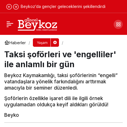
Beykoz’da gençler geleceklerini şekillendirdi
''Kokoş İsmail'' ile Beykoz 'da balık ve
balıkçılık
Yorum Yap
Paylaş
Haberler
Yaşam
Taksi şoförleri ve 'engelliler'
ile anlamlı bir gün
Beykoz Kaymakamlığı, taksi şoförlerinin “engelli”
vatandaşlara yönelik farkındalığını arttırmak
amacıyla bir seminer düzenledi.
Şoförlerin özellikle işaret dili ile ilgili örnek
uygulamadan oldukça keyif aldıkları görüldü!
Beyko