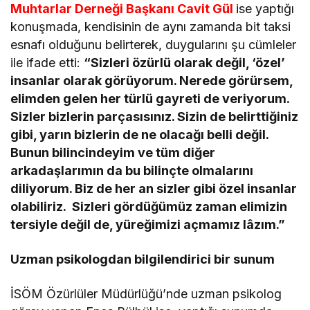
Muhtarlar Derneği Başkanı Cavit Gül
ise yaptığı
konuşmada, kendisinin de aynı zamanda bit taksi
esnafı olduğunu belirterek, duygularını şu cümleler
ile ifade etti:
“Sizleri özürlü olarak değil, ‘özel’
insanlar olarak görüyorum. Nerede görürsem,
elimden gelen her türlü gayreti de veriyorum.
Sizler bizlerin parçasısınız. Sizin de belirttiğiniz
gibi, yarın bizlerin de ne olacağı belli değil.
Bunun bilincindeyim ve tüm diğer
arkadaşlarımın da bu bilinçte olmalarını
diliyorum. Biz de her an sizler gibi özel insanlar
olabiliriz. Sizleri gördüğümüz zaman elimizin
tersiyle değil de, yüreğimizi açmamız lâzım.”
Uzman psikologdan bilgilendirici bir sunum
İSÖM Özürlüler Müdürlüğü’nde uzman psikolog