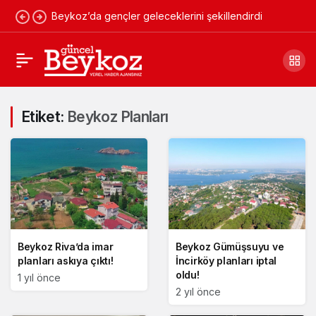
Beykoz’da gençler geleceklerini şekillendirdi
Etiket:
Beykoz Planları
Beykoz Riva’da imar
Beykoz Gümüşsuyu ve
planları askıya çıktı!
İncirköy planları iptal
oldu!
1 yıl önce
2 yıl önce