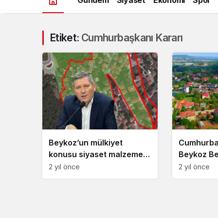
Etiket:
Cumhurbaşkanı Kararı
Beykoz’un mülkiyet
Cumhurba
konusu siyaset malzemesi
Beykoz Be
olamaz!
finansal k
2 yıl önce
2 yıl önce