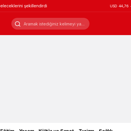
leceklerini şekillendirdi
USD
44,76
Eğitim
Yaşam
Kültür ve Sanat
Turizm
Sağlık