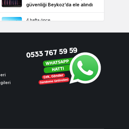
güvenliği Beykoz’da ele alındı
4 hafta önce
İstanbul’da su sporlarının kalbi
Beykoz’da attı
2 hafta önce
Beykoz TEM’de feci kaza! 1 ölü,
2 yaralı
eri
gileri