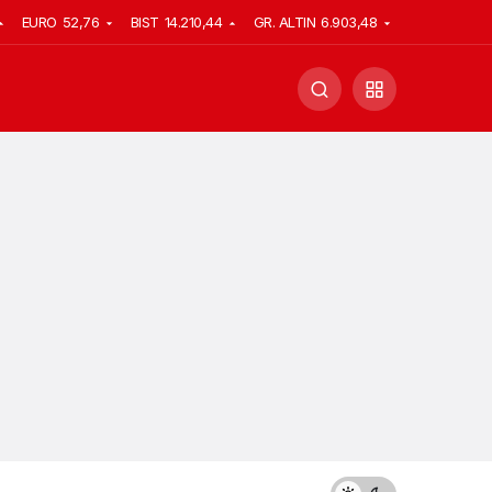
EURO
52,76
BIST
14.210,44
GR. ALTIN
6.903,48