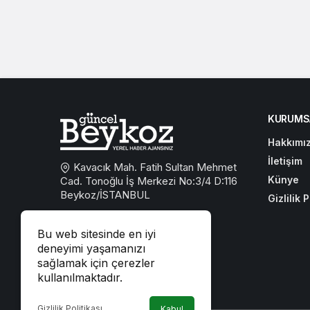
KURUMS
Hakkımı
İletişim
Kavacık Mah. Fatih Sultan Mehmet
Künye
Cad. Tonoğlu İş Merkezi No:3/4 D:116
Beykoz/İSTANBUL
Gizlilik P
0533 767 59 59
Bu web sitesinde en iyi
beykozguncel@gmail.com
deneyimi yaşamanızı
sağlamak için çerezler
iletisim@beykozguncel.com
kullanılmaktadır.
Gizlilik Politikası
Kabul