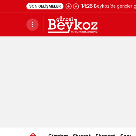
14:26
Beykoz’da gençler ge
SON GELIŞMELER
Gündem
Siyaset
Ekonomi
Spor