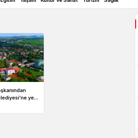
şkanından
lediyesi’ne yeni
aynak!