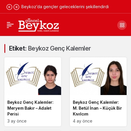
Beykoz’da gençler geleceklerini şekillendirdi
Etiket:
Beykoz Genç Kalemler
Beykoz Genç Kalemler:
Beykoz Genç Kalemler:
Meryem Bakır – Adalet
M. Betül İnan – Küçük Bir
Perisi
Kıvılcım
3 ay önce
4 ay önce